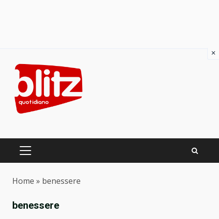
×
Skip
to
content
PRIMARY
MENU
Home
»
benessere
benessere