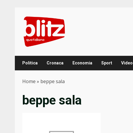
Skip
to
content
Politica
Cronaca
Economia
Sport
Video
Home
»
beppe sala
beppe sala