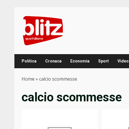
Skip
to
content
Politica
Cronaca
Economia
Sport
Video
Home
»
calcio scommesse
calcio scommesse