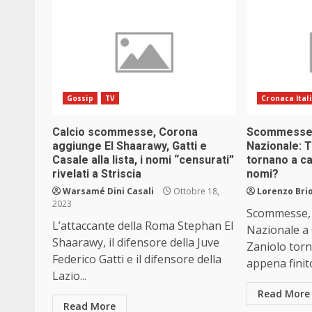
Gossip
TV
Cronaca Ital
Calcio scommesse, Corona
Scommesse, l
aggiunge El Shaarawy, Gatti e
Nazionale: T
Casale alla lista, i nomi “censurati”
tornano a ca
rivelati a Striscia
nomi?
Warsamé Dini Casali
Ottobre 18,
Lorenzo Brio
2023
Scommesse, l
L’attaccante della Roma Stephan El
Nazionale a 
Shaarawy, il difensore della Juve
Zaniolo tor
Federico Gatti e il difensore della
appena finito 
Lazio...
Read More
Read More