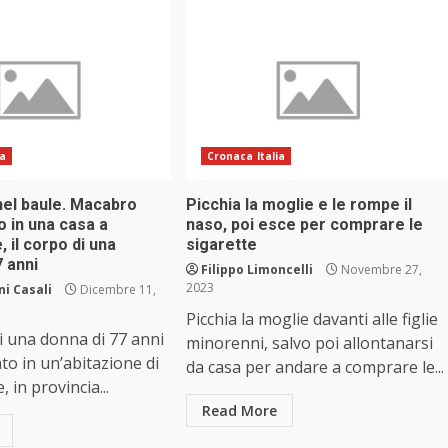
ia
Cronaca Italia
nel baule. Macabro
Picchia la moglie e le rompe il
 in una casa a
naso, poi esce per comprare le
il corpo di una
sigarette
7 anni
Filippo Limoncelli
Novembre 27,
2023
i Casali
Dicembre 11,
Picchia la moglie davanti alle figlie
di una donna di 77 anni
minorenni, salvo poi allontanarsi
ato in un’abitazione di
da casa per andare a comprare le...
in provincia...
Read More