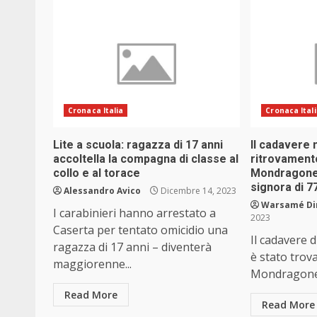
Cronaca Italia
Cronaca Ital
Lite a scuola: ragazza di 17 anni
Il cadavere 
accoltella la compagna di classe al
ritrovamento
collo e al torace
Mondragone, 
signora di 7
Alessandro Avico
Dicembre 14, 2023
Warsamé Din
I carabinieri hanno arrestato a
2023
Caserta per tentato omicidio una
Il cadavere 
ragazza di 17 anni – diventerà
è stato trov
maggiorenne...
Mondragone, 
Read More
Read More