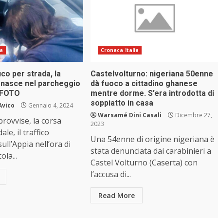
ia
Cronaca Italia
ico per strada, la
Castelvolturno: nigeriana 50enne
a nasce nel parcheggio
dà fuoco a cittadino ghanese
a FOTO
mentre dorme. S’era introdotta di
soppiatto in casa
Avico
Gennaio 4, 2024
Warsamé Dini Casali
Dicembre 27,
provvise, la corsa
2023
ale, il traffico
Una 54enne di origine nigeriana è
ull’Appia nell’ora di
stata denunciata dai carabinieri a
ola...
Castel Volturno (Caserta) con
l’accusa di...
Read More