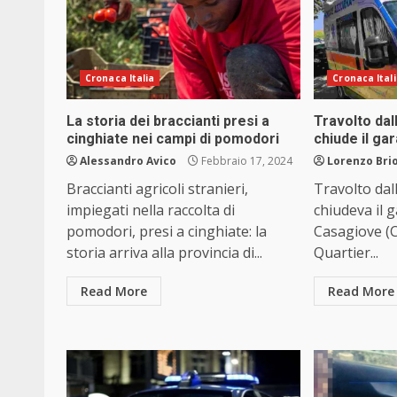
Cronaca Italia
Cronaca Ital
La storia dei braccianti presi a
Travolto dal
cinghiate nei campi di pomodori
chiude il ga
Alessandro Avico
Febbraio 17, 2024
Lorenzo Brio
Braccianti agricoli stranieri,
Travolto dal
impiegati nella raccolta di
chiudeva il g
pomodori, presi a cinghiate: la
Casagiove (C
storia arriva alla provincia di...
Quartier...
Read More
Read More