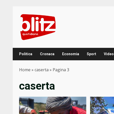
Skip
to
content
Politica
Cronaca
Economia
Sport
Video
Home
»
caserta
»
Pagina 3
caserta