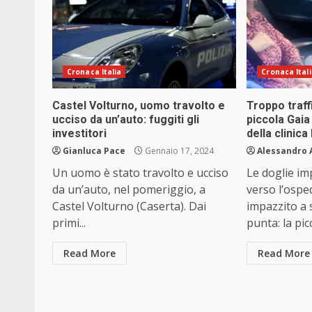
Cronaca Italia
Cronaca Ital
Castel Volturno, uomo travolto e
Troppo traff
ucciso da un’auto: fuggiti gli
piccola Gai
investitori
della clinic
Gianluca Pace
Gennaio 17, 2024
Alessandro 
Un uomo è stato travolto e ucciso
Le doglie im
da un’auto, nel pomeriggio, a
verso l’osped
Castel Volturno (Caserta). Dai
impazzito a s
primi...
punta: la picc
Read More
Read More