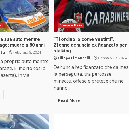
ia
Cronaca Italia
la sua auto mentre
“Ti ordino io come vestirti”,
rage: muore a 80 anni
21enne denuncia ex fidanzato per
stalking
tti
Febbraio 9, 2024
Filippo Limoncelli
Gennaio 18, 2024
la propria auto mentre
Denuncia l’ex fidanzato che da mes
arage. E’ morto così a
la perseguita, tra percosse,
aserta), in via
minacce, offese e pretese che ne
hanno...
Read More