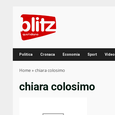
Skip
to
content
Politica
Cronaca
Economia
Sport
Video
Home
»
chiara colosimo
chiara colosimo