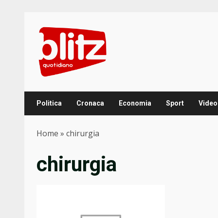
Skip
to
content
Politica
Cronaca
Economia
Sport
Video
Home
»
chirurgia
chirurgia