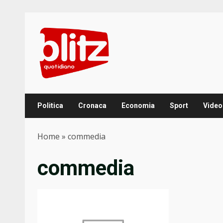
Skip
to
content
Politica
Cronaca
Economia
Sport
Video
Home
»
commedia
commedia