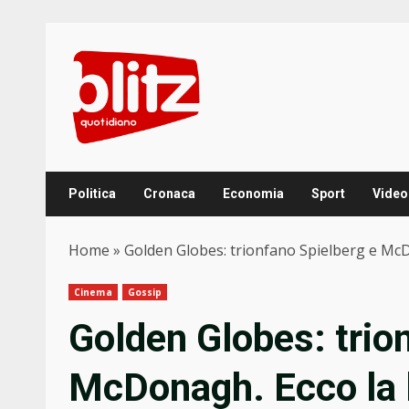
Skip
to
content
Politica
Cronaca
Economia
Sport
Video
Home
»
Golden Globes: trionfano Spielberg e McDo
Cinema
Gossip
Golden Globes: trio
McDonagh. Ecco la l