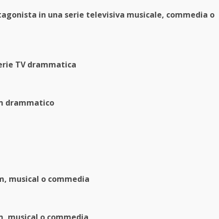
otagonista in una serie televisiva musicale, commedia o
 serie TV drammatica
ilm drammatico
ilm, musical o commedia
ilm, musical o commedia