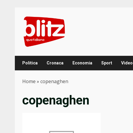
Skip
to
content
Politica
Cronaca
Economia
Sport
Video
Home
»
copenaghen
copenaghen