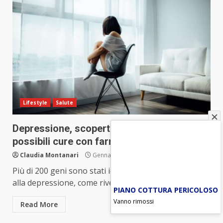
Lifestyle
Salute
Depressione, scoperti oltre 200 geni:
possibili cure con farmaci già noti
Claudia Montanari
Gennaio 14, 2024
Più di 200 geni sono stati identificati in associazione
alla depressione, come rivelato da uno studio di...
PIANO COTTURA PERICOLOSO
Vanno rimossi
Read More