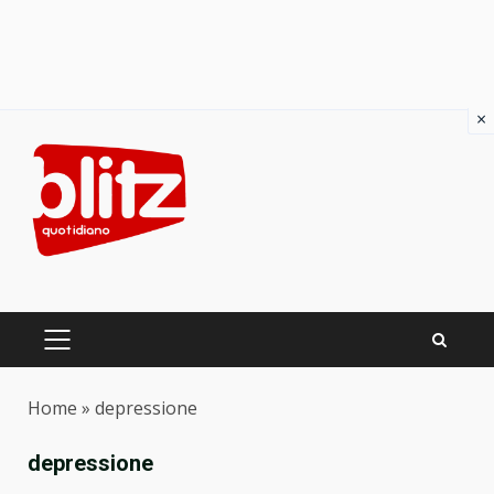
×
Skip
to
content
PRIMARY
MENU
Home
»
depressione
depressione