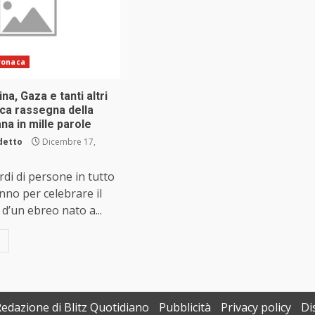
ronaca
na, Gaza e tanti altri
tica rassegna della
ana in mille parole
detto
Dicembre 17,
rdi di persone in tutto
nno per celebrare il
’un ebreo nato a...
Redazione di Blitz Quotidiano
Pubblicità
Privacy policy
Di