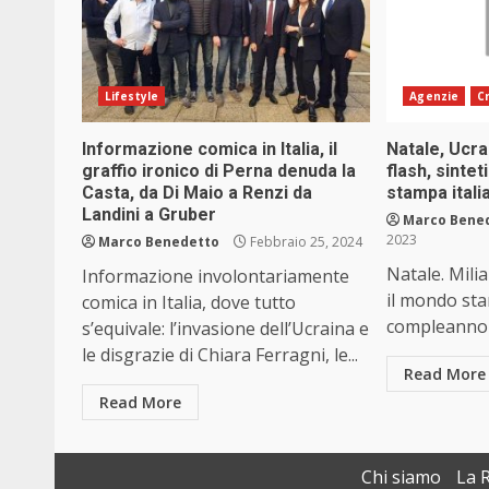
Lifestyle
Agenzie
C
Informazione comica in Italia, il
Natale, Ucrai
graffio ironico di Perna denuda la
flash, sinte
Casta, da Di Maio a Renzi da
stampa itali
Landini a Gruber
Marco Bene
2023
Marco Benedetto
Febbraio 25, 2024
Natale. Milia
Informazione involontariamente
il mondo sta
comica in Italia, dove tutto
compleanno d
s’equivale: l’invasione dell’Ucraina e
le disgrazie di Chiara Ferragni, le...
Read More
Read More
Chi siamo
La 