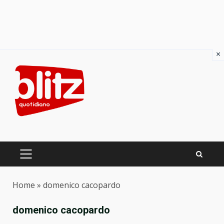
×
Skip
to
content
PRIMARY
MENU
Home
»
domenico cacopardo
domenico cacopardo