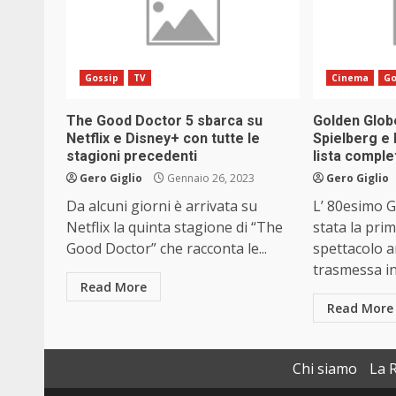
Gossip
TV
Cinema
Go
The Good Doctor 5 sbarca su
Golden Glob
Netflix e Disney+ con tutte le
Spielberg e
stagioni precedenti
lista complet
Gero Giglio
Gennaio 26, 2023
Gero Giglio
Da alcuni giorni è arrivata su
L’ 80esimo 
Netflix la quinta stagione di “The
stata la pri
Good Doctor” che racconta le...
spettacolo 
trasmessa in.
Read More
Read More
Chi siamo
La 