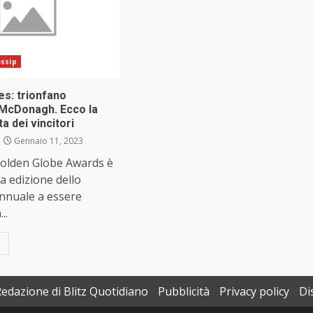
ssip
es: trionfano
 McDonagh. Ecco la
a dei vincitori
Gennaio 11, 2023
Golden Globe Awards è
ma edizione dello
annuale a essere
..
Redazione di Blitz Quotidiano
Pubblicità
Privacy policy
Di