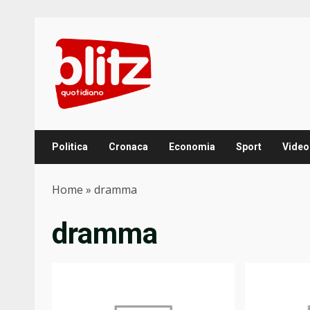
Skip
to
content
Politica
Cronaca
Economia
Sport
Video
Home
»
dramma
dramma