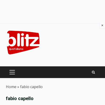
×
Skip
to
content
PRIMARY
MENU
Home
»
fabio capello
fabio capello