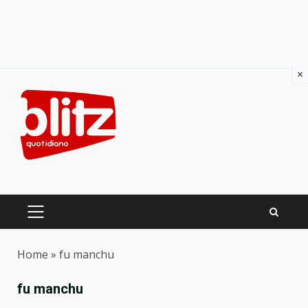
×
Skip
to
content
PRIMARY
MENU
Home
»
fu manchu
fu manchu