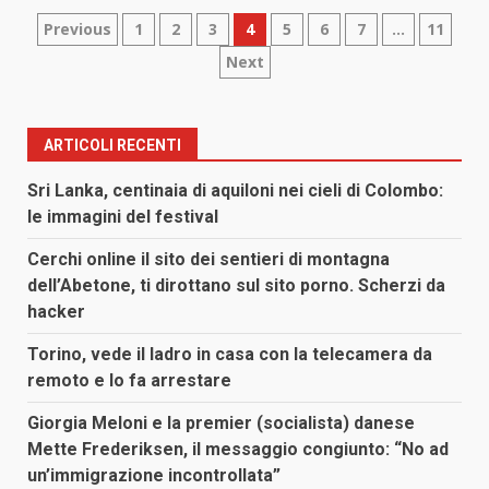
Paginazione
Previous
1
2
3
4
5
6
7
…
11
Next
degli
articoli
ARTICOLI RECENTI
Sri Lanka, centinaia di aquiloni nei cieli di Colombo:
le immagini del festival
Cerchi online il sito dei sentieri di montagna
dell’Abetone, ti dirottano sul sito porno. Scherzi da
hacker
Torino, vede il ladro in casa con la telecamera da
remoto e lo fa arrestare
Giorgia Meloni e la premier (socialista) danese
Mette Frederiksen, il messaggio congiunto: “No ad
un’immigrazione incontrollata”