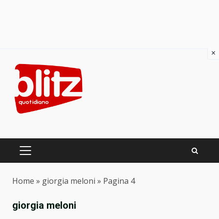
×
Skip
to
content
PRIMARY
MENU
Home
»
giorgia meloni
»
Pagina 4
giorgia meloni