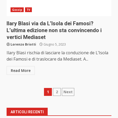
Gossip
TV
Ilary Blasi via da L’Isola dei Famosi?
L’ultima edizione non sta convincendo i
vertici Mediaset
Lorenzo Briotti
Giugno 5, 2023
Ilary Blasi rischia di lasciare la conduzione de L’Isola
dei Famosi e di traslocare da Mediaset. A...
Read More
Paginazione
1
2
Next
degli
articoli
ARTICOLI RECENTI