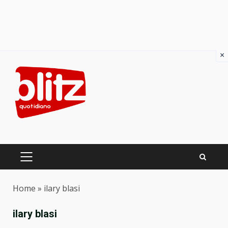
×
Skip
to
content
PRIMARY
MENU
Home
»
ilary blasi
ilary blasi