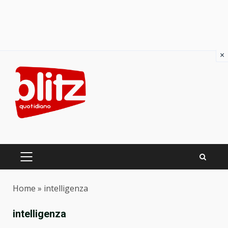
×
Skip
to
content
PRIMARY
MENU
Home
»
intelligenza
intelligenza