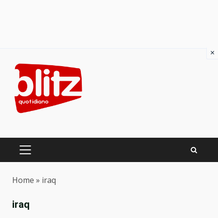
×
Skip
to
content
PRIMARY
MENU
Home
»
iraq
iraq