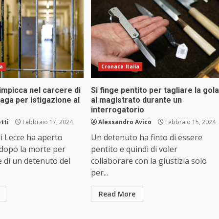
ia
Cronaca Italia
impicca nel carcere di
Si finge pentito per tagliare la gola
daga per istigazione al
al magistrato durante un
interrogatorio
tti
Febbraio 17, 2024
Alessandro Avico
Febbraio 15, 2024
i Lecce ha aperto
Un detenuto ha finto di essere
 dopo la morte per
pentito e quindi di voler
 di un detenuto del
collaborare con la giustizia solo
per...
Read More