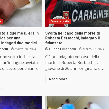
ia
Cronaca Italia
to a due mesi, era in
Svolta nel caso della morte di
tica per una
Roberta Bertacchi, indagato il
: indagati due medici
fidanzato
ncelli
Marzo 28, 2024
Filippo Limoncelli
Marzo 27, 2024
ono sotto inchiesta
C’è un indagato nel caso della
di un’indagine avviata
morte di Roberta Bertacchi, la
 di Lecce per chiarire
giovane di 26 anni originaria di...
Read More