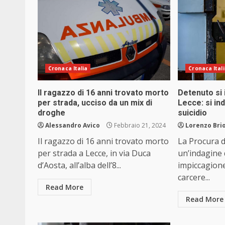
Cronaca Italia
Cronaca Ital
Il ragazzo di 16 anni trovato morto
Detenuto si 
per strada, ucciso da un mix di
Lecce: si in
droghe
suicidio
Alessandro Avico
Febbraio 21, 2024
Lorenzo Brio
Il ragazzo di 16 anni trovato morto
La Procura d
per strada a Lecce, in via Duca
un’indagine
d’Aosta, all’alba dell’8...
impiccagione
carcere...
Read More
Read More