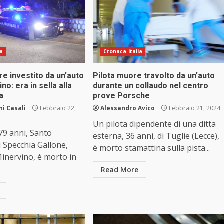
ia
Cronaca Italia
e investito da un’auto
Pilota muore travolto da un’auto
no: era in sella alla
durante un collaudo nel centro
ta
prove Porsche
i Casali
Febbraio 22,
Alessandro Avico
Febbraio 21, 2024
Un pilota dipendente di una ditta
79 anni, Santo
esterna, 36 anni, di Tuglie (Lecce),
i Specchia Gallone,
è morto stamattina sulla pista...
Minervino, è morto in
Read More