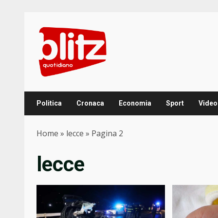
Skip
to
content
Politica
Cronaca
Economia
Sport
Video
Home
»
lecce
»
Pagina 2
lecce