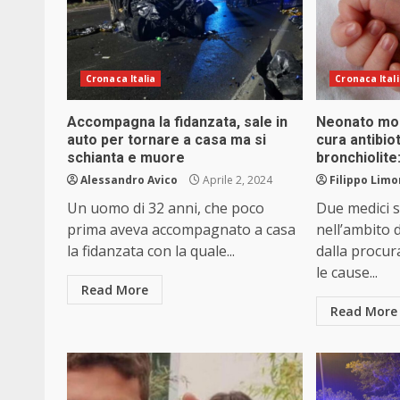
Cronaca Italia
Cronaca Ital
Accompagna la fidanzata, sale in
Neonato mor
auto per tornare a casa ma si
cura antibio
schianta e muore
bronchiolite
Alessandro Avico
Aprile 2, 2024
Filippo Limo
Un uomo di 32 anni, che poco
Due medici s
prima aveva accompagnato a casa
nell’ambito 
la fidanzata con la quale...
dalla procura
le cause...
Read More
Read More