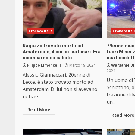
Cronaca Italia
Cronaca Ital
Ragazzo trovato morto ad
79enne muor
Amsterdam, il corpo sui binari. Era
fuori Minervi
scomparso da sabato
sua biciclet
Filippo Limoncelli
Marzo 19, 2024
Warsamé Din
2024
Alessio Giannaccari, 20enne di
Un uomo di 
Lecce, è stato trovato morto ad
Schiattino, d
Amsterdam. Di lui non si avevano
frazione di 
notizie...
un...
Read More
Read More