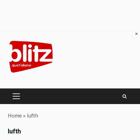
×
Skip
to
content
PRIMARY
MENU
Home
»
lufth
lufth