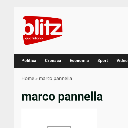
Skip
to
content
Politica
Cronaca
Economia
Sport
Video
Home
»
marco pannella
marco pannella