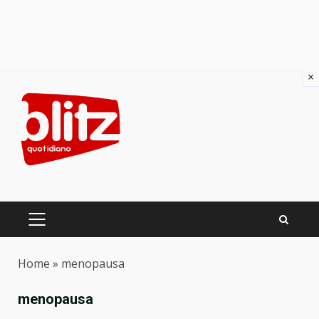
×
Skip
to
content
PRIMARY
MENU
Home
»
menopausa
menopausa