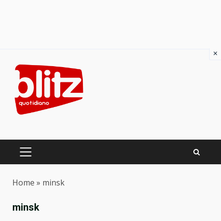
×
Skip
to
content
PRIMARY
MENU
Home
»
minsk
minsk