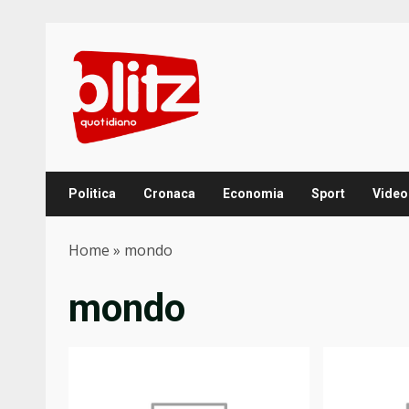
Skip
to
content
Politica
Cronaca
Economia
Sport
Video
Home
»
mondo
mondo