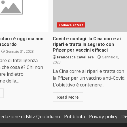
Cronaca estera
futuro è oggi ma non
Covid e contagi: la Cina corre ai
’accordo
ripari e tratta in segreto con
Pfizer per vaccini efficaci
Gennaio 31, 2023
Francesca Cavaliere
Gennaio 8,
are di Intelligenza
2023
ma che cosa è? Chi non
La Cina corre ai ripari e tratta con
re indietro
la Pfizer per un vaccino anti-Covid.
e della...
L’obiettivo è contenere...
Read More
Redazione di Blitz Quotidiano
Pubblicità
Privacy policy
Di