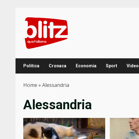
Skip
to
content
Politica
Cronaca
Economia
Sport
Video
Home
»
Alessandria
Alessandria