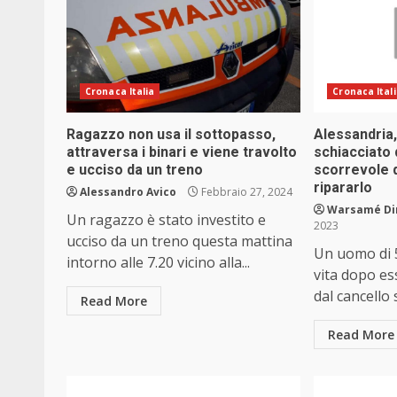
Cronaca Italia
Cronaca Ital
Ragazzo non usa il sottopasso,
Alessandria
attraversa i binari e viene travolto
schiacciato 
e ucciso da un treno
scorrevole 
ripararlo
Alessandro Avico
Febbraio 27, 2024
Warsamé Din
Un ragazzo è stato investito e
2023
ucciso da un treno questa mattina
Un uomo di 5
intorno alle 7.20 vicino alla...
vita dopo es
dal cancello 
Read More
Read More