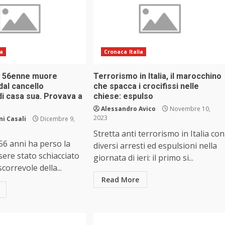
ia
Cronaca Italia
, 56enne muore
Terrorismo in Italia, il marocchino
dal cancello
che spacca i crocifissi nelle
di casa sua. Provava a
chiese: espulso
Alessandro Avico
Novembre 10,
2023
i Casali
Dicembre 9,
Stretta anti terrorismo in Italia con
6 anni ha perso la
diversi arresti ed espulsioni nella
sere stato schiacciato
giornata di ieri: il primo si...
scorrevole della...
Read More