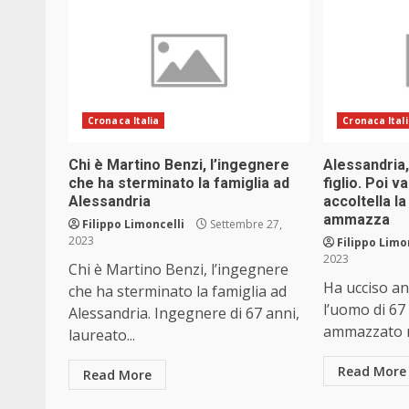
Cronaca Italia
Cronaca Ital
Chi è Martino Benzi, l’ingegnere
Alessandria,
che ha sterminato la famiglia ad
figlio. Poi v
Alessandria
accoltella l
ammazza
Filippo Limoncelli
Settembre 27,
2023
Filippo Limo
2023
Chi è Martino Benzi, l’ingegnere
Ha ucciso anc
che ha sterminato la famiglia ad
l’uomo di 67 
Alessandria. Ingegnere di 67 anni,
ammazzato ne
laureato...
Read More
Read More