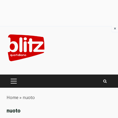
×
Skip
to
content
PRIMARY
MENU
Home
»
nuoto
nuoto