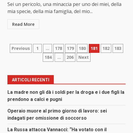
Sei un pericolo, una minaccia per uno dei miei, della
mia specie, della mia famiglia, del mio...
Read More
Paginazione
Previous
1
…
178
179
180
181
182
183
184
…
206
Next
degli
articoli
ARTICOLI RECENTI
La madre non gli dà i soldi per la droga e i due figli la
prendono a calci e pugni
Operaio muore al primo giorno di lavoro: sei
indagati per omissione di soccorso
La Russa attacca Vannacci: “Ha votato con il