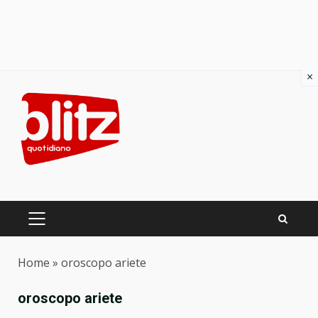
×
Skip
to
content
PRIMARY
MENU
Home
»
oroscopo ariete
oroscopo ariete