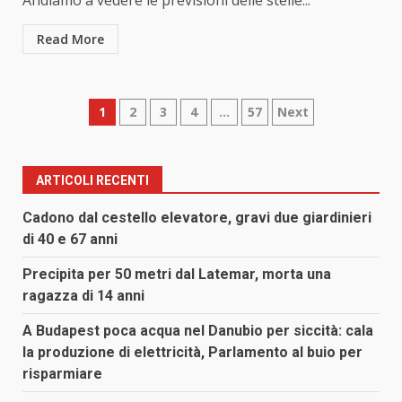
Andiamo a vedere le previsioni delle stelle...
Read More
Paginazione
1
2
3
4
…
57
Next
degli
articoli
ARTICOLI RECENTI
Cadono dal cestello elevatore, gravi due giardinieri
di 40 e 67 anni
Precipita per 50 metri dal Latemar, morta una
ragazza di 14 anni
A Budapest poca acqua nel Danubio per siccità: cala
la produzione di elettricità, Parlamento al buio per
risparmiare