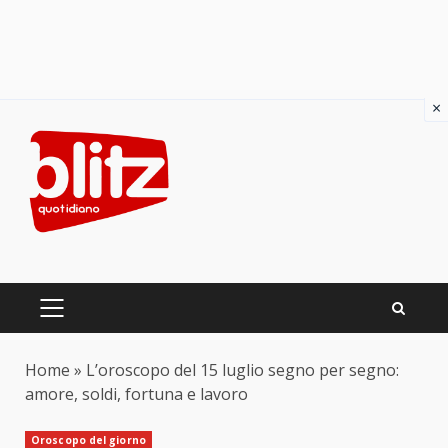
×
Skip
to
content
PRIMARY
MENU
Home
»
L’oroscopo del 15 luglio segno per segno:
amore, soldi, fortuna e lavoro
Oroscopo del giorno