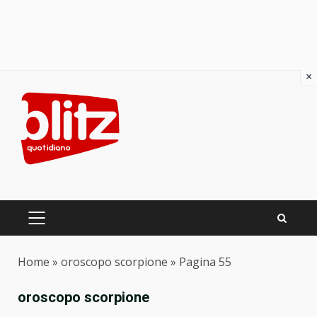
×
Skip
to
content
PRIMARY
MENU
Home
»
oroscopo scorpione
»
Pagina 55
oroscopo scorpione