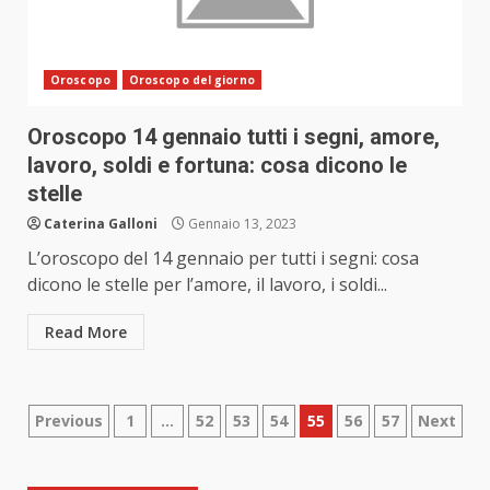
Oroscopo
Oroscopo del giorno
Oroscopo 14 gennaio tutti i segni, amore,
lavoro, soldi e fortuna: cosa dicono le
stelle
Caterina Galloni
Gennaio 13, 2023
L’oroscopo del 14 gennaio per tutti i segni: cosa
dicono le stelle per l’amore, il lavoro, i soldi...
Read More
Paginazione
Previous
1
…
52
53
54
55
56
57
Next
degli