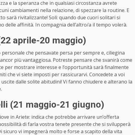
rezza e la speranza che in qualsiasi circostanza avrete
lcuni cambiamenti nella relazione, di spezzare la routine. E
to sarà rivitalizzante! Soli: quando due cuori solitari si
no delle affinità. In compagnia dell’altro/a il tempo volerà.
22 aprile-20 maggio)
o personale che pensavate persa per sempre e, ciliegina
re ancor più vantaggiosa. Potreste pensare che svanirà come
ete per mostrare interesse e l’opportunità sarà finalmente
imiti che vi siete imposti per rassicurarvi. Concedete a voi
: uscite dalle solite abitudini! Vi fanno chiudere e alterano la
e.
li (21 maggio-21 giugno)
iove in Ariete: indica che potrebbe arrivare un’offerta
a possibilità di farla vostra tenete presente che si svilupperà
 sicuro vi impegnerà molto e forse a scapito della vita