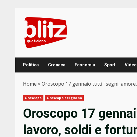
Skip
to
content
Politica
Cronaca
Economia
Sport
Video
Home
»
Oroscopo 17 gennaio tutti i segni, amore, l
Oroscopo
Oroscopo del giorno
Oroscopo 17 gennaio 
lavoro, soldi e fortu