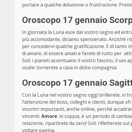
portare a qualche delusione o frustrazione. Prest
Oroscopo 17 gennaio Scorp
In giornata la Luna esce dal vostro segno ed entr
più accomodante, diciamo spensierato. Anziché risp
per concedervi qualche gratificazione. E di tanto in
di amare, di essere amati e farete di tutto per atti
Soli: i pianeti accentuano il vostro fascino, il se
osate: tornerete a casa in dolce compagnia.
Oroscopo 17 gennaio Sagit
Con la Luna nel vostro segno oggi brillerete, vi tro
l’attenzione del boss, colleghi e clienti, dunque
incontri importanti, anche online, perché accadra
vincenti.
Amore
: in coppia, è un periodo di camb
relazione, ripartirete da zero! Soli: rifletterete su
voltare pagina.