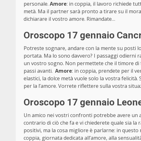
personale.
Amore
: in coppia, il lavoro richiede 
metà. Ma il partner sarà pronto a tirare su il mora
dichiarare il vostro amore. Rimandate…
Oroscopo 17 gennaio Cancro
Potreste sognare, andare con la mente su posti l
portata. Ma lo sono davvero? I passaggi odierni ra
un vostro sogno. Non permettete che il timore di fa
passi avanti.
Amore
: in coppia, prendete per il ve
elastici, la dolce metà vuole solo la vostra felicit
per la l’amore. Vorrete riflettere sulla vostra situa
Oroscopo 17 gennaio Leone 
Un amico nei vostri confronti potrebbe avere un a
contrario di ciò che fa e vi chiederete quale sia l
positivi, ma la cosa migliore è parlarne: in quest
coppia, giornata dedicata all’amore, alla sensualità