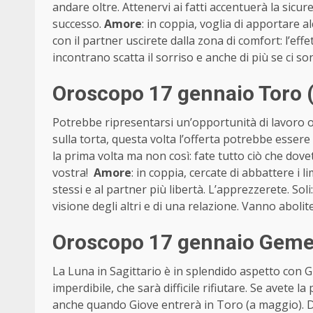
andare oltre. Attenervi ai fatti accentuerà la sicu
successo.
Amore
: in coppia, voglia di apportare a
con il partner uscirete dalla zona di comfort: l’effet
incontrano scatta il sorriso e anche di più se ci so
Oroscopo 17 gennaio Toro (
Potrebbe ripresentarsi un’opportunità di lavoro 
sulla torta, questa volta l’offerta potrebbe esse
la prima volta ma non così: fate tutto ciò che dov
vostra!
Amore
: in coppia, cercate di abbattere i l
stessi e al partner più libertà. L’apprezzerete. Soli
visione degli altri e di una relazione. Vanno abolit
Oroscopo 17 gennaio Gemel
La Luna in Sagittario è in splendido aspetto con G
imperdibile, che sarà difficile rifiutare. Se avete l
anche quando Giove entrerà in Toro (a maggio). Di