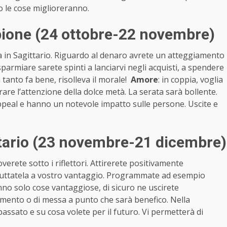
o le cose miglioreranno.
ione (24 ottobre-22 novembre)
a in Sagittario. Riguardo al denaro avrete un atteggiamento
armiare sarete spinti a lanciarvi negli acquisti, a spendere
 tanto fa bene, risolleva il morale!
Amore
: in coppia, voglia
rare l’attenzione della dolce metà. La serata sarà bollente.
x appeal e hanno un notevole impatto sulle persone. Uscite e
tario (23 novembre-21 dicembre)
verete sotto i riflettori. Attirerete positivamente
 sfruttatela a vostro vantaggio. Programmate ad esempio
nno solo cose vantaggiose, di sicuro ne uscirete
iamento o di messa a punto che sarà benefico. Nella
l passato e su cosa volete per il futuro. Vi permetterà di