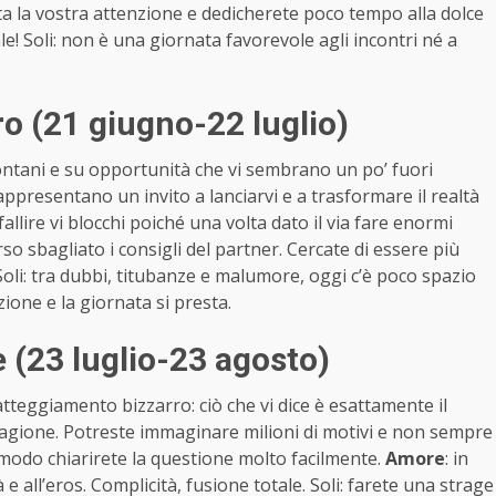
tutta la vostra attenzione e dedicherete poco tempo alla dolce
le! Soli: non è una giornata favorevole agli incontri né a
 (21 giugno-22 luglio)
ontani e su opportunità che vi sembrano un po’ fuori
ppresentano un invito a lanciarvi e a trasformare il realtà
llire vi blocchi poiché una volta dato il via fare enormi
rso sbagliato i consigli del partner. Cercate di essere più
à. Soli: tra dubbi, titubanze e malumore, oggi c’è poco spazio
zione e la giornata si presta.
(23 luglio-23 agosto)
tteggiamento bizzarro: ciò che vi dice è esattamente il
a ragione. Potreste immaginare milioni di motivi e non sempre
o modo chiarirete la questione molto facilmente.
Amore
: in
 e all’eros. Complicità, fusione totale. Soli: farete una strage