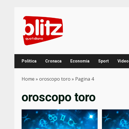
Skip
to
content
Politica
Cronaca
Economia
Sport
Video
Home
»
oroscopo toro
»
Pagina 4
oroscopo toro