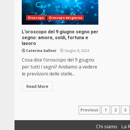
Oroscopo
Oroscopo del giorno
L’oroscopo del 9 giugno segno per
segno: amore, soldi, fortuna e
lavoro
Caterina Galloni
Giugno 8, 2024
Cosa dice l’oroscopo del 9 giugno
per tutti i segni? Andiamo a vedere
le previsioni delle stelle...
Read More
Paginazione
Previous
1
2
3
degli
Chi siamo
La 