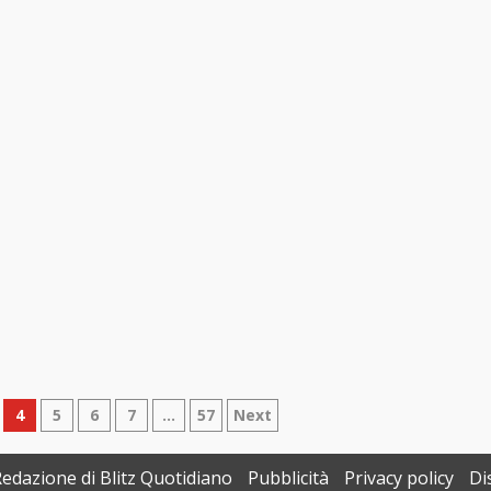
4
5
6
7
…
57
Next
Redazione di Blitz Quotidiano
Pubblicità
Privacy policy
Di