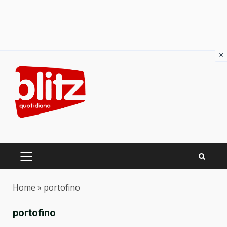
×
Skip
to
content
PRIMARY
MENU
Home
»
portofino
portofino