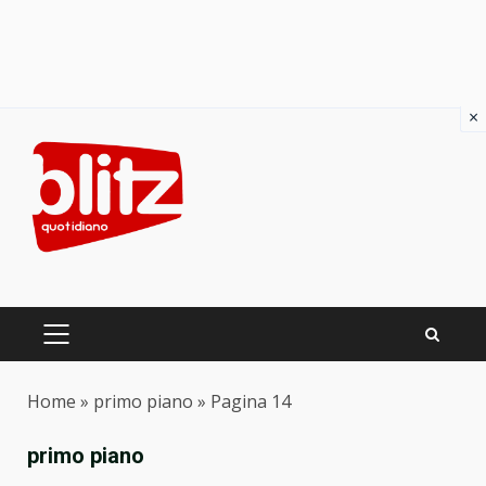
×
Skip
to
content
PRIMARY
MENU
Home
»
primo piano
»
Pagina 14
primo piano