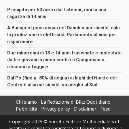
Precipita per 50 metri dal Latemar, morta una
ragazza di 14 anni
A Budapest poca acqua nel Danubio per siccità: cala
la produzione di elettricità, Parlamento al buio per
risparmiare
Due minorenni di 13 e 14 anni trascinate e molestate
da tre giovani in pieno centro a Campobasso,
riescono a fuggire
Dal Po (fino a -80% di acqua) ai laghi del Nord e del
Centro è allarme siccità: va meglio al Sud
Chi siamo
La Redazione di Blitz Quotidiano
Pubblicità
Privacy policy
Disclaimer
Feed
Copyright 2025 © Società Editrice Multimediale S.r.l.
Testata Giornalistica registrata al Tribunale di Roma al