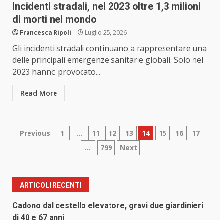
Incidenti stradali, nel 2023 oltre 1,3 milioni
di morti nel mondo
Francesca Ripoli
Luglio 25, 2026
Gli incidenti stradali continuano a rappresentare una
delle principali emergenze sanitarie globali. Solo nel
2023 hanno provocato...
Read More
Paginazione
Previous
1
…
11
12
13
14
15
16
17
…
799
Next
degli
articoli
ARTICOLI RECENTI
Cadono dal cestello elevatore, gravi due giardinieri
di 40 e 67 anni