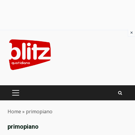
×
Skip
to
content
PRIMARY
MENU
Home
»
primopiano
primopiano