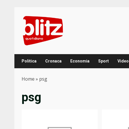
Skip
to
content
Politica
Cronaca
Economia
Sport
Video
Home
»
psg
psg