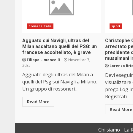
Cronaca Italia
Sport
Agguato sui Navigli, ultras del
Christophe G
Milan assaltano quelli del PSG: un
arrestato pe
francese accoltellato, è grave
presidente d
musulmani i
Filippo Limoncelli
Novembre 7,
2023
Lorenzo Brio
Agguato degli ultras del Milan a
Devi eseguir
quelli del Psg sui Navigli a Milano.
visualizzare
Un gruppo di rossoneri...
prega Log I
Registrati
Read More
Read More
Chi siamo
La 