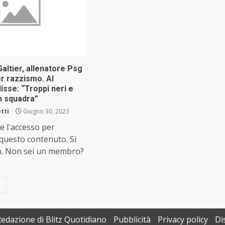
altier, allenatore Psg
r razzismo. Al
isse: “Troppi neri e
n squadra”
tti
Giugno 30, 2023
e l'accesso per
 questo contenuto. Si
n. Non sei un membro?
Redazione di Blitz Quotidiano
Pubblicità
Privacy policy
Di