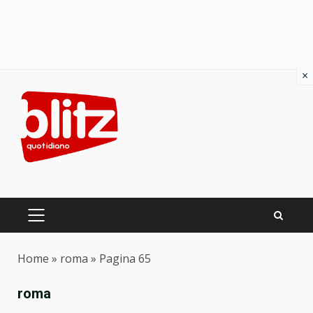
×
Skip
to
content
PRIMARY
MENU
Home
»
roma
»
Pagina 65
roma