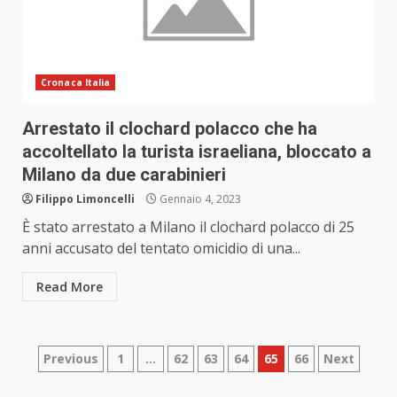
Cronaca Italia
Arrestato il clochard polacco che ha
accoltellato la turista israeliana, bloccato a
Milano da due carabinieri
Filippo Limoncelli
Gennaio 4, 2023
È stato arrestato a Milano il clochard polacco di 25
anni accusato del tentato omicidio di una...
Read More
Paginazione
Previous
1
…
62
63
64
65
66
Next
degli