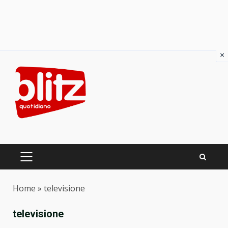
×
Skip
to
content
PRIMARY
MENU
Home
»
televisione
televisione