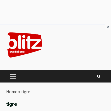
×
Skip
to
content
PRIMARY
MENU
Home
»
tigre
tigre