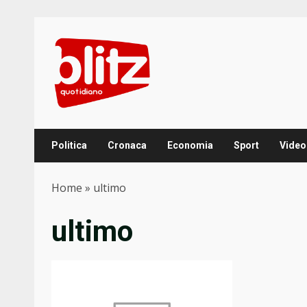
Skip
to
content
Politica
Cronaca
Economia
Sport
Video
Home
»
ultimo
ultimo