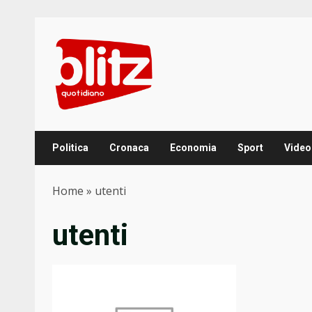
Skip
to
content
Politica
Cronaca
Economia
Sport
Video
Home
»
utenti
utenti