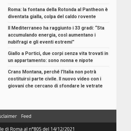
Roma: la fontana della Rotonda al Pantheon è
diventata gialla, colpa del caldo rovente
Il Mediterraneo ha raggiunto i 33 gradi: “Sta
accumulando energia, così aumentano i
nubifragi e gli eventi estremi”
Giallo a Portici, due corpi senza vita trovati in
un appartamento: sono nonna e nipote
Crans Montana, perché l’Italia non potrà
costituirsi parte civile. Il nuovo video con i
giovani che cercano di sfondare le vetrate
sclaimer
Feed
ale di Roma al n°805 del 14/12/2021