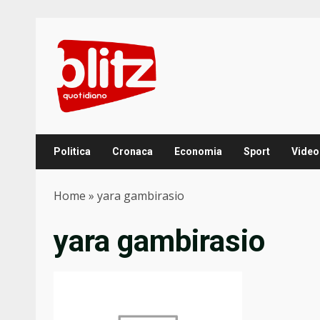
Skip
to
content
Politica
Cronaca
Economia
Sport
Video
Home
»
yara gambirasio
yara gambirasio