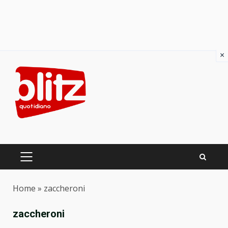
×
Skip
to
content
PRIMARY
MENU
Home
»
zaccheroni
zaccheroni