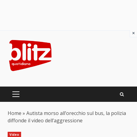
×
Skip
to
content
PRIMARY
MENU
Home
»
Autista morso all’orecchio sul bus, la polizia
diffonde il video dell’aggressione
Video