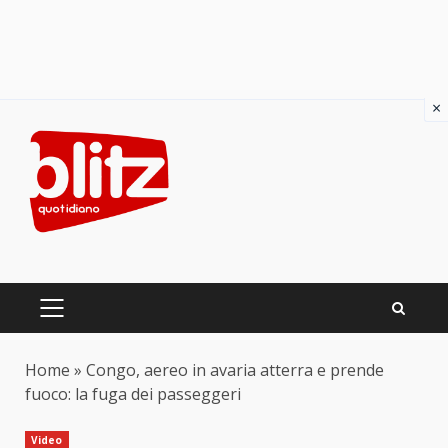
×
Skip
to
content
PRIMARY
MENU
Home
»
Congo, aereo in avaria atterra e prende
fuoco: la fuga dei passeggeri
Video