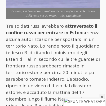
Estonia, il video dei tre soldati russi che sconfinano nel territorio
della Nato per 20 minuti - Blitz Quotidiano
Tre soldati russi avrebbero
attraversato il
confine russo per entrare in Estonia
senza
alcuna autorizzazione per spostarsi in un
territorio Nato. Lo rende noto il quotidiano
tedesco Bild citando il ministero degli
Esteri di Tallin, secondo cui le tre guardie di
frontiera russe sarebbero rimaste in
territorio estone per circa 20 minuti e poi
sarebbero tornate indietro. L’episodio,
ripreso in un video diffuso dal dicastero
estone, è accaduto la mattina del 17
dicembre lungo il fiume Narva, nel tratto
orientale del Paese baltico.