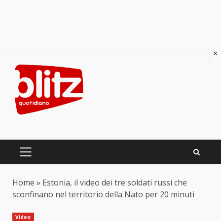
×
Skip
to
content
PRIMARY
MENU
Home
»
Estonia, il video dei tre soldati russi che
sconfinano nel territorio della Nato per 20 minuti
Video