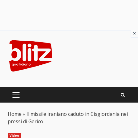
×
Skip
to
content
PRIMARY
MENU
Home
»
Il missile iraniano caduto in Cisgiordania nei
pressi di Gerico
Video