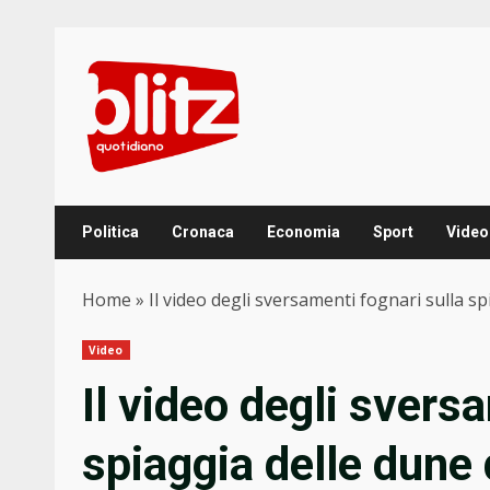
Skip
to
content
Politica
Cronaca
Economia
Sport
Video
Home
»
Il video degli sversamenti fognari sulla 
Video
Il video degli svers
spiaggia delle dune