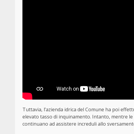
Tuttavia, l’azienda idrica del Comune ha poi effett
elevato tasso di inquinamento. Intanto, mentre le i
continuano ad assistere increduli allo sversament