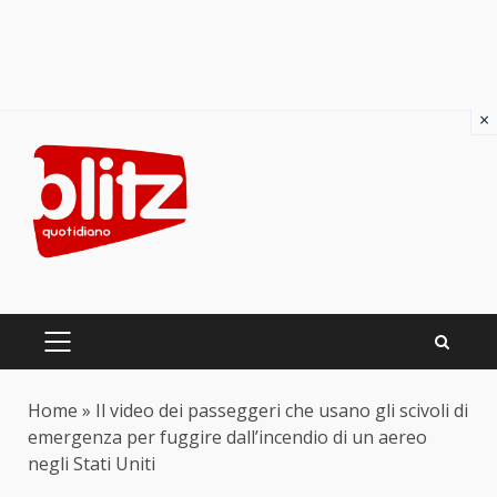
×
Skip
to
content
PRIMARY
MENU
Home
»
Il video dei passeggeri che usano gli scivoli di
emergenza per fuggire dall’incendio di un aereo
negli Stati Uniti